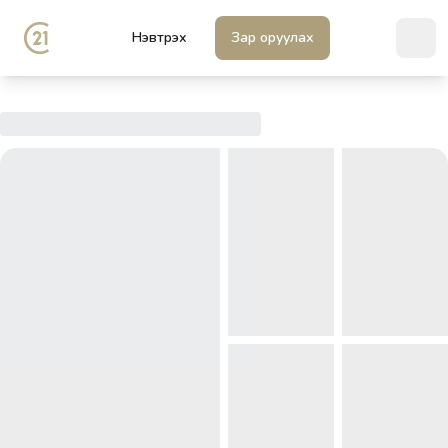
Нэвтрэх
Зар оруулах
Ope