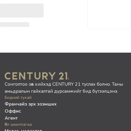
Сонголтоо зөв хийхэд CENTURY 21 туслах болно. Таны
амьдралын гайхалтай дурсамжийг бид бүтээлцэнэ.
Бидний тухай
Франчайз эрх эзэмших
Оффис
Агент
Үйл ажиллагаа