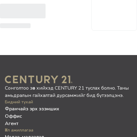
Сонголтоо зөв хийхэд CENTURY 21 туслах болно. Таны
амьдралын гайхалтай дурсамжийг бид бүтээлцэнэ.
Бидний тухай
Франчайз эрх эзэмших
Оффис
Агент
Үйл ажиллагаа