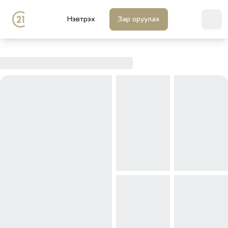
Нэвтрэх
Зар оруулах
Ope