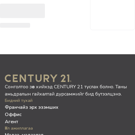
Сонголтоо зөв хийхэд CENTURY 21 туслах болно. Таны
амьдралын гайхалтай дурсамжийг бид бүтээлцэнэ.
Бидний тухай
Франчайз эрх эзэмших
Оффис
Агент
Үйл ажиллагаа