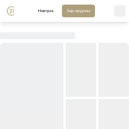
Нэвтрэх
Зар оруулах
Ope