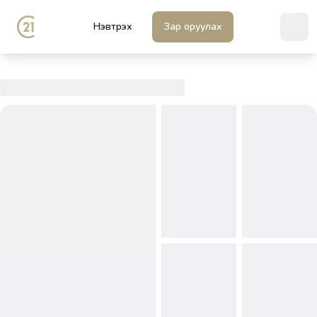
Нэвтрэх
Зар оруулах
Ope