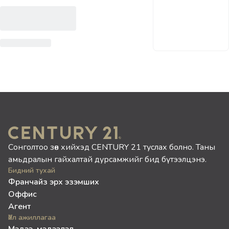
Сонголтоо зөв хийхэд CENTURY 21 туслах болно. Таны
амьдралын гайхалтай дурсамжийг бид бүтээлцэнэ.
Бидний тухай
Франчайз эрх эзэмших
Оффис
Агент
Үйл ажиллагаа