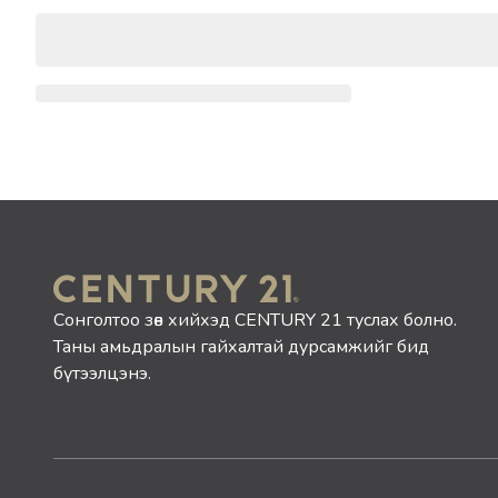
Сонголтоо зөв хийхэд CENTURY 21 туслах болно.
Таны амьдралын гайхалтай дурсамжийг бид
бүтээлцэнэ.