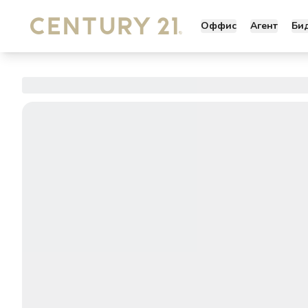
Оффис
Агент
Би