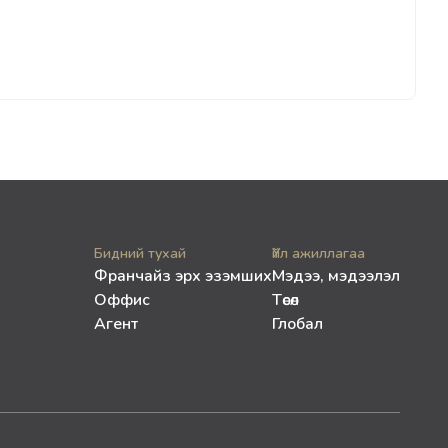
Бидний тухай
Үйл ажиллагаа
Франчайз эрх эзэмших
Мэдээ, мэдээлэл
Оффис
Төсөл
Агент
Глобал