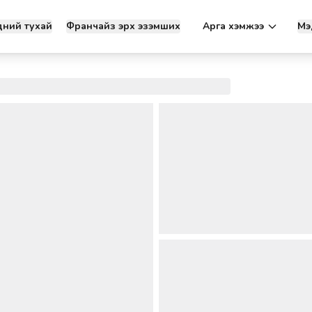
дний тухай
Франчайз эрх эзэмших
Арга хэмжээ
Мэ